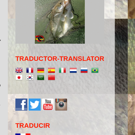
n
,
TRADUCTOR-TRANSLATOR
o
+
TRADUCIR