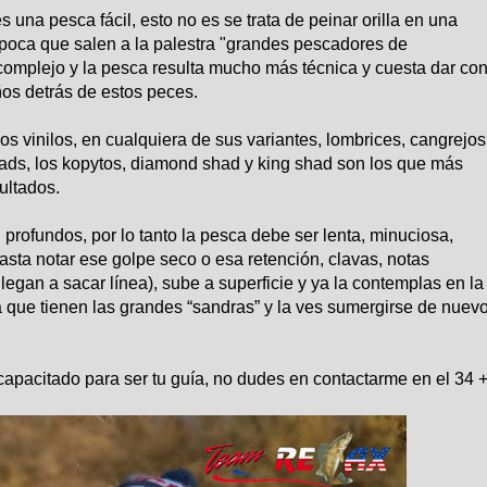
una pesca fácil, esto no es se trata de peinar orilla en una
época que salen a la palestra "grandes pescadores de
 complejo y la pesca resulta mucho más técnica y cuesta dar co
os detrás de estos peces.
s vinilos, en cualquiera de sus variantes, lombrices, cangrejos
ads, los kopytos, diamond shad y king shad son los que más
ultados.
profundos, por lo tanto la pesca debe ser lenta, minuciosa,
sta notar ese golpe seco o esa retención, clavas, notas
egan a sacar línea), sube a superficie y ya la contemplas en la
a que tienen las grandes “sandras” y la ves sumergirse de nuev
capacitado para ser tu guía, no dudes en contactarme en el 34 