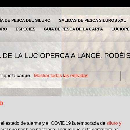
ÍA DE PESCA DEL SILURO
SALIDAS DE PESCA SILUROS XXL
URO
ESPECIES
GUÍA DE PESCA DE LA CARPA
LUCIOP
RCA A LANCE, PODÉIS RESERVAR VU
etiqueta
caspe
.
Mostrar todas las entradas
ID
del estado de alarma y el COVID19 la temporada de
siluro y
mal que por bien no venga, seguro que esta primavera ha