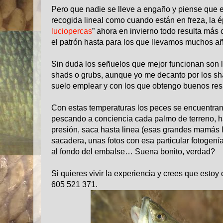
Pero que nadie se lleve a engaño y piense que es 
recogida lineal como
cuando están en freza, la 
luciopercas
” ahora en invierno todo resulta más
el patrón hasta para los que llevamos muchos añ
Sin duda los señuelos que mejor funcionan son lo
shads o grubs, aunque yo me decanto por los sh
suelo emplear y con los que obtengo buenos res
Con estas temperaturas los peces se encuentran 
pescando a conciencia cada palmo de terreno, ha
presión, saca hasta linea (esas grandes mamás ll
sacadera, unas fotos con esa particular fotogení
al fondo del embalse… Suena bonito, verdad?
Si quieres vivir la experiencia
y crees que estoy 
605 521 371.