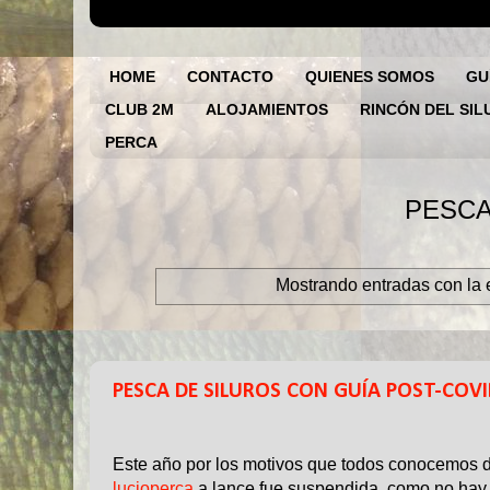
HOME
CONTACTO
QUIENES SOMOS
GU
CLUB 2M
ALOJAMIENTOS
RINCÓN DEL SIL
PERCA
PESCA DE LA LUCIOPE
Mostrando entradas con la 
12 JUN 2020
PESCA DE SILUROS CON GUÍA POST-COV
Este año por los motivos que todos conocemos 
lucioperca
a lance fue suspendida, como no hay 