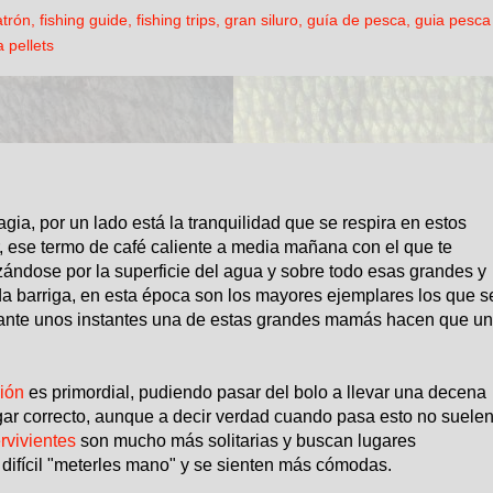
atrón
,
fishing guide
,
fishing trips
,
gran siluro
,
guía de pesca
,
guia pesca
a pellets
gia, por un lado está la tranquilidad que se respira en estos
r, ese termo de café caliente a media mañana con el que te
ándose por la superficie del agua y sobre todo esas grandes y
a barriga, en esta época son los mayores ejemplares los que s
ante unos instantes una de estas grandes
mamás hacen que
un
ción
es primordial, pudiendo pasar del bolo a llevar una decena
gar correcto, aunque a decir verdad cuando pasa esto no suele
rvivientes
son mucho más solitarias y buscan lugares
difícil "meterles mano" y se sienten más cómodas.