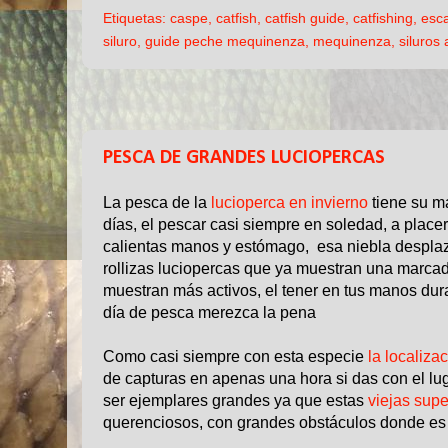
Etiquetas:
caspe
,
catfish
,
catfish guide
,
catfishing
,
esc
siluro
,
guide peche mequinenza
,
mequinenza
,
siluros 
23 FEB 2020
PESCA DE GRANDES LUCIOPERCAS
La pesca de la
lucioperca en invierno
tiene su ma
días, el pescar casi siempre en soledad, a place
calientas manos y estómago, esa niebla desplaz
rollizas luciopercas que ya muestran una marcad
muestran más activos, el tener en tus manos dur
día de pesca merezca la pena
Como casi siempre con esta especie
la localiza
de capturas en apenas una hora si das con el lu
ser ejemplares grandes ya que estas
viejas supe
querenciosos, con grandes obstáculos donde es 